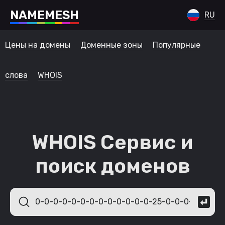
N
A
M
E
M
E
S
H
RU
Цены на домены
Доменные зоны
Популярные
слова
WHOIS
WHOIS Сервис и
поиск доменов