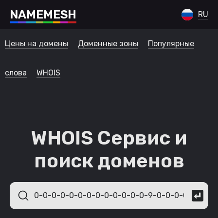
N
A
M
E
M
E
S
H
RU
Цены на домены
Доменные зоны
Популярные
слова
WHOIS
WHOIS Сервис и
поиск доменов