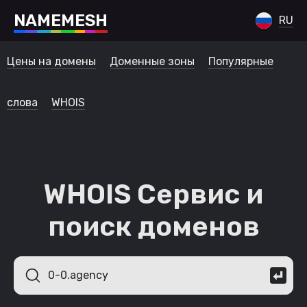
N
A
M
E
M
E
S
H
RU
Цены на домены
Доменные зоны
Популярные
слова
WHOIS
WHOIS Сервис и
поиск доменов