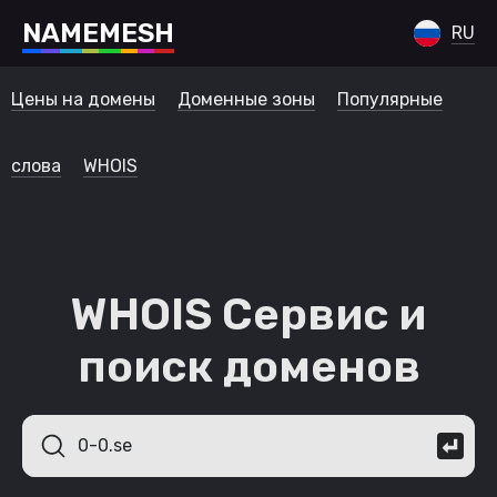
N
A
M
E
M
E
S
H
RU
Цены на домены
Доменные зоны
Популярные
слова
WHOIS
WHOIS Сервис и
поиск доменов