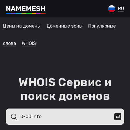
N
A
M
E
M
E
S
H
RU
Цены на домены
Доменные зоны
Популярные
слова
WHOIS
WHOIS Сервис и
поиск доменов