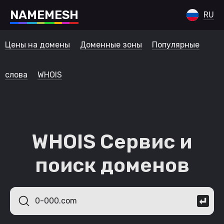
N
A
M
E
M
E
S
H
RU
Цены на домены
Доменные зоны
Популярные
слова
WHOIS
WHOIS Сервис и
поиск доменов