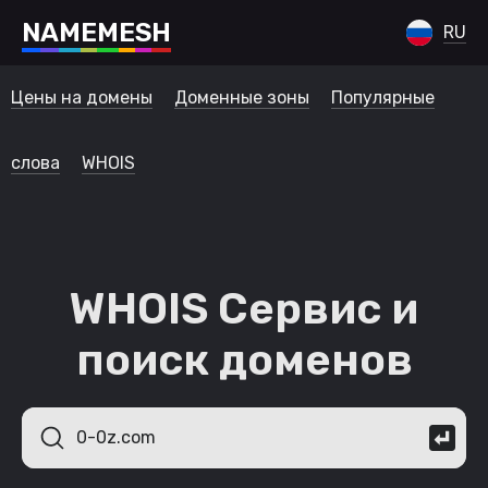
N
A
M
E
M
E
S
H
RU
Цены на домены
Доменные зоны
Популярные
слова
WHOIS
WHOIS Сервис и
поиск доменов