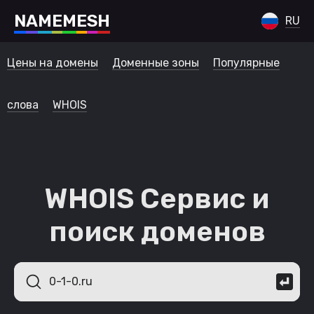
N
A
M
E
M
E
S
H
RU
Цены на домены
Доменные зоны
Популярные
слова
WHOIS
WHOIS Сервис и
поиск доменов