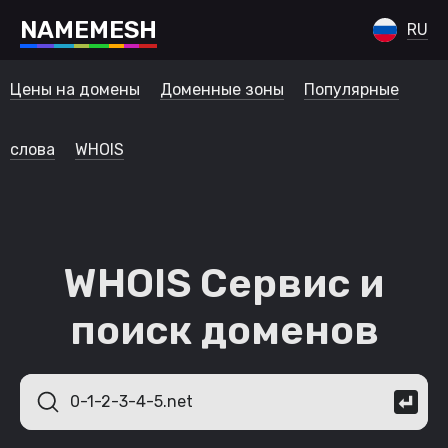
N
A
M
E
M
E
S
H
RU
Цены на домены
Доменные зоны
Популярные
слова
WHOIS
WHOIS Сервис и
поиск доменов