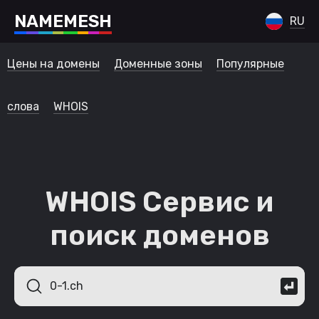
N
A
M
E
M
E
S
H
RU
Цены на домены
Доменные зоны
Популярные
слова
WHOIS
WHOIS Сервис и
поиск доменов