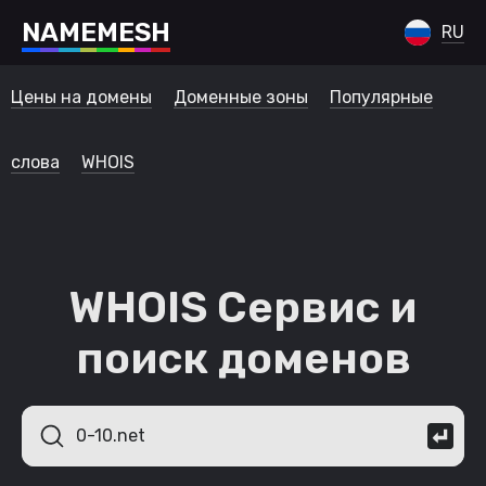
N
A
M
E
M
E
S
H
RU
Цены на домены
Доменные зоны
Популярные
слова
WHOIS
WHOIS Сервис и
поиск доменов