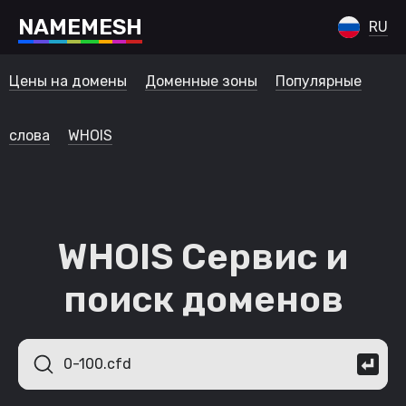
N
A
M
E
M
E
S
H
RU
Цены на домены
Доменные зоны
Популярные
слова
WHOIS
WHOIS Сервис и
поиск доменов