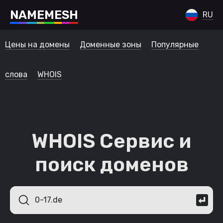
N
A
M
E
M
E
S
H
RU
Цены на домены
Доменные зоны
Популярные
слова
WHOIS
WHOIS Сервис и
поиск доменов