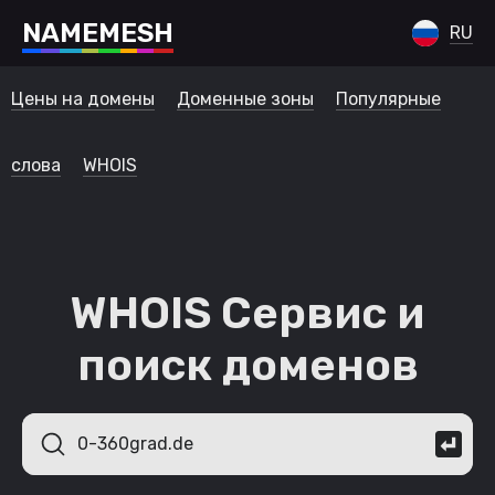
N
A
M
E
M
E
S
H
RU
Цены на домены
Доменные зоны
Популярные
слова
WHOIS
WHOIS Сервис и
поиск доменов