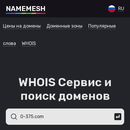
N
A
M
E
M
E
S
H
RU
Цены на домены
Доменные зоны
Популярные
слова
WHOIS
WHOIS Сервис и
поиск доменов