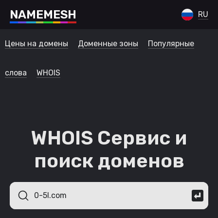
N
A
M
E
M
E
S
H
RU
Цены на домены
Доменные зоны
Популярные
слова
WHOIS
WHOIS Сервис и
поиск доменов