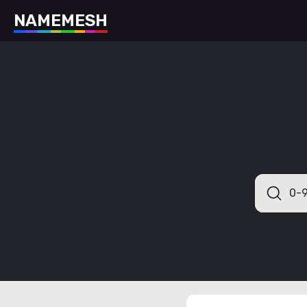
N
A
M
E
M
E
S
H