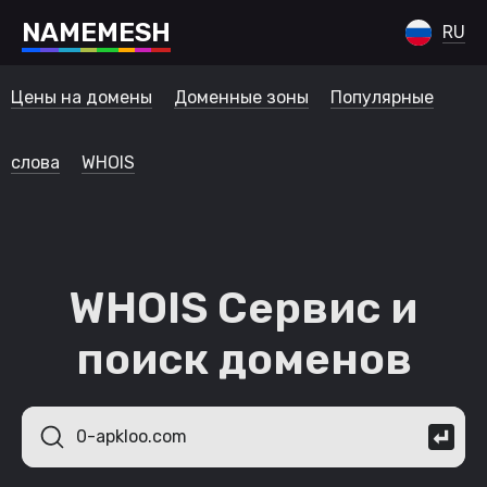
N
A
M
E
M
E
S
H
RU
Цены на домены
Доменные зоны
Популярные
слова
WHOIS
WHOIS Сервис и
поиск доменов