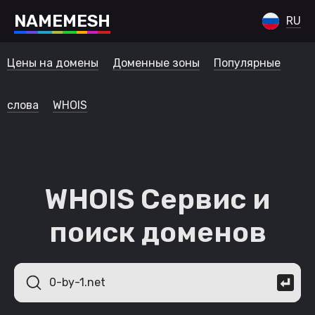
N
A
M
E
M
E
S
H
RU
Цены на домены
Доменные зоны
Популярные
слова
WHOIS
WHOIS Сервис и
поиск доменов