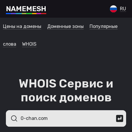
N
A
M
E
M
E
S
H
RU
Цены на домены
Доменные зоны
Популярные
слова
WHOIS
WHOIS Сервис и
поиск доменов