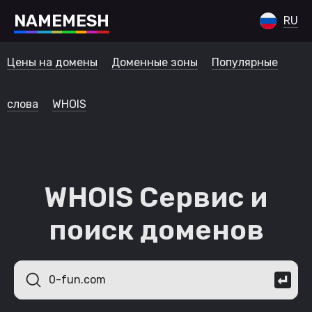
N
A
M
E
M
E
S
H
RU
Цены на домены
Доменные зоны
Популярные
слова
WHOIS
WHOIS Сервис и
поиск доменов