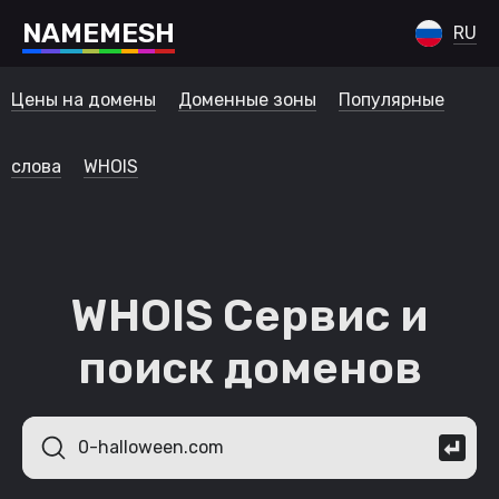
N
A
M
E
M
E
S
H
RU
Цены на домены
Доменные зоны
Популярные
слова
WHOIS
WHOIS Сервис и
поиск доменов