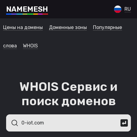
N
A
M
E
M
E
S
H
RU
Цены на домены
Доменные зоны
Популярные
слова
WHOIS
WHOIS Сервис и
поиск доменов