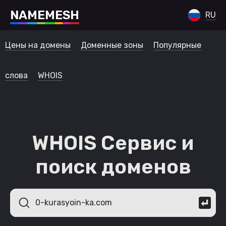
N
A
M
E
M
E
S
H
RU
Цены на домены
Доменные зоны
Популярные
слова
WHOIS
WHOIS Сервис и
поиск доменов