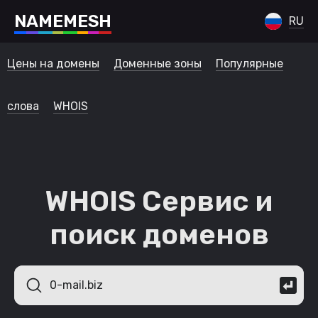
N
A
M
E
M
E
S
H
RU
Цены на домены
Доменные зоны
Популярные
слова
WHOIS
WHOIS Сервис и
поиск доменов