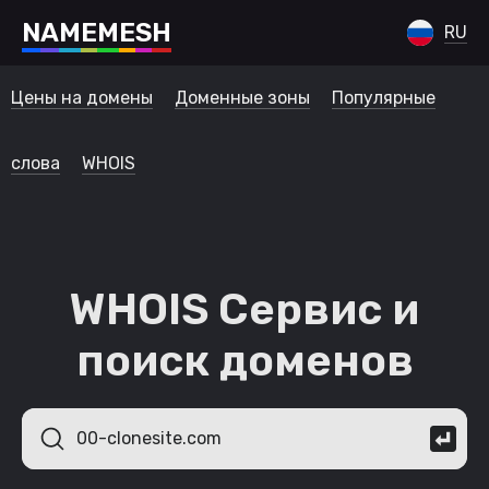
N
A
M
E
M
E
S
H
RU
Цены на домены
Доменные зоны
Популярные
слова
WHOIS
WHOIS Сервис и
поиск доменов