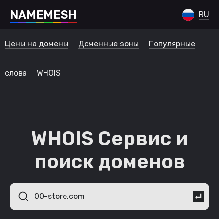
N
A
M
E
M
E
S
H
RU
Цены на домены
Доменные зоны
Популярные
слова
WHOIS
WHOIS Сервис и
поиск доменов