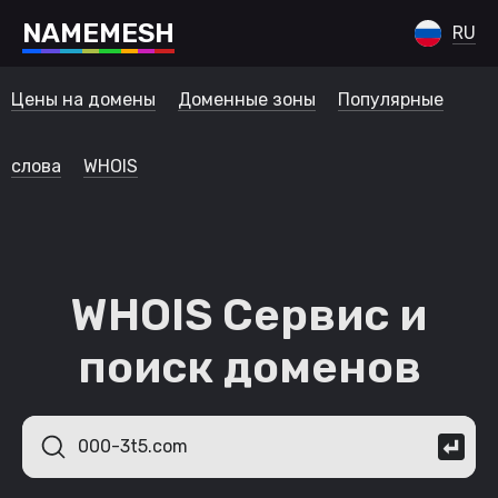
N
A
M
E
M
E
S
H
RU
Цены на домены
Доменные зоны
Популярные
слова
WHOIS
WHOIS Сервис и
поиск доменов