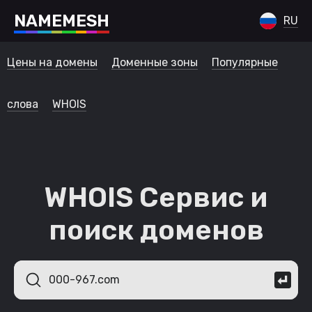
N
A
M
E
M
E
S
H
RU
Цены на домены
Доменные зоны
Популярные
слова
WHOIS
WHOIS Сервис и
поиск доменов