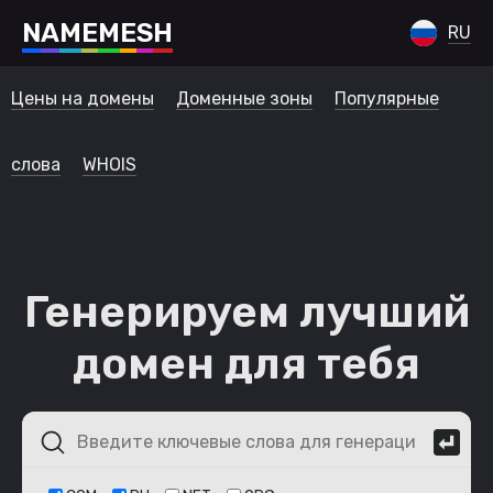
N
A
M
E
M
E
S
H
RU
Цены на домены
Доменные зоны
Популярные
слова
WHOIS
Генерируем лучший
домен для тебя